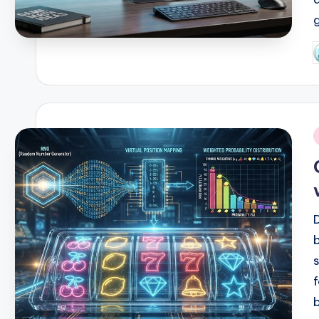
P
b
i