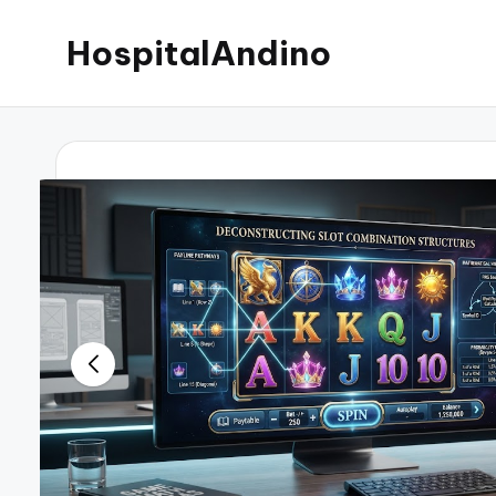
HospitalAndino
Skip
to
content