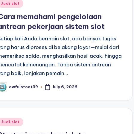
Posted
Judi slot
n
Cara memahami pengelolaan
antrean pekerjaan sistem slot
Setiap kali Anda bermain slot, ada banyak tugas
yang harus diproses di belakang layar—mulai dari
memeriksa saldo, menghasilkan hasil acak, hingga
mencatat kemenangan. Tanpa sistem antrean
yang baik, lonjakan pemain…
July 6, 2026
awfulstoat39
osted
y
Posted
Judi slot
n