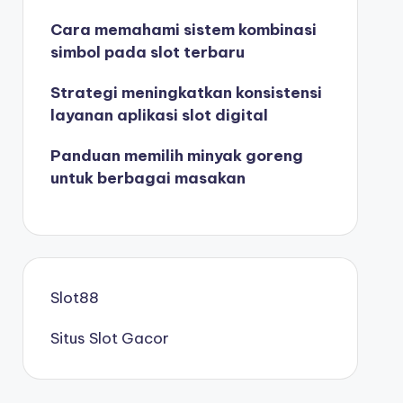
Cara memahami sistem kombinasi
simbol pada slot terbaru
Strategi meningkatkan konsistensi
layanan aplikasi slot digital
Panduan memilih minyak goreng
untuk berbagai masakan
Slot88
Situs Slot Gacor