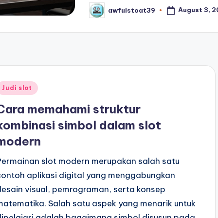
August 3, 
awfulstoat39
Posted
by
Posted
Judi slot
n
Cara memahami struktur
kombinasi simbol dalam slot
modern
Permainan slot modern merupakan salah satu
contoh aplikasi digital yang menggabungkan
desain visual, pemrograman, serta konsep
matematika. Salah satu aspek yang menarik untuk
dipelajari adalah bagaimana simbol disusun pada